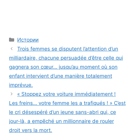
Categories
Истории
Trois femmes se disputent l’attention d’un
milliardaire, chacune persuadée d’être celle qui
gagnera son cœur… jusqu’au moment où son
enfant intervient d’une manière totalement
imprévue.
« Stoppez votre voiture immédiatement !
Les freins… votre femme les a trafiqués ! » C’est
le cri désespéré d’un jeune sans-abri qui, ce
jour-là, a empêché un millionnaire de rouler
droit vers la mort.