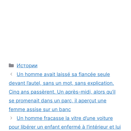
Categories
Истории
Un homme avait laissé sa fiancée seule
devant l’autel, sans un mot, sans explication.
Cinq ans passèrent. Un après-midi, alors qu’il
se promenait dans un parc, il aperçut une
femme assise sur un banc
Un homme fracasse la vitre d’une voiture
pour libérer un enfant enfermé à l’intérieur et lui