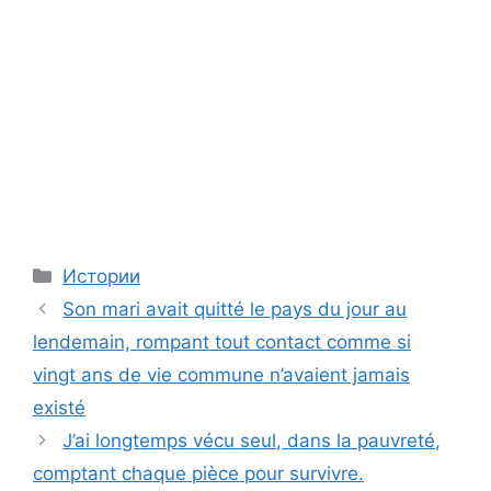
Categories
Истории
Son mari avait quitté le pays du jour au
lendemain, rompant tout contact comme si
vingt ans de vie commune n’avaient jamais
existé
J’ai longtemps vécu seul, dans la pauvreté,
comptant chaque pièce pour survivre.