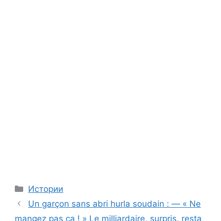
Categories
Истории
Un garçon sans abri hurla soudain : — « Ne
mangez pas ça ! » Le milliardaire, surpris, resta