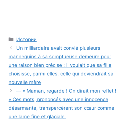
Categories
Истории
Un milliardaire avait convié plusieurs
mannequins à sa somptueuse demeure pour
une raison bien précise : il voulait que sa fille
choisisse, parmi elles, celle qui deviendrait sa
nouvelle mère
— « Maman, regarde ! On dirait mon reflet !
» Ces mots, prononcés avec une innocence
désarmante, transpercèrent son cœur comme
une lame fine et glaciale.