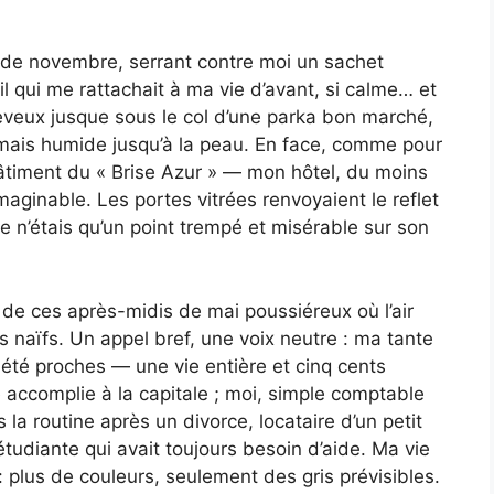
ie de novembre, serrant contre moi un sachet
l qui me rattachait à ma vie d’avant, si calme… et
eveux jusque sous le col d’une parka bon marché,
mais humide jusqu’à la peau. En face, comme pour
bâtiment du « Brise Azur » — mon hôtel, du moins
nimaginable. Les portes vitrées renvoyaient le reflet
e n’étais qu’un point trempé et misérable sur son
n de ces après-midis de mai poussiéreux où l’air
irs naïfs. Un appel bref, une voix neutre : ma tante
été proches — une vie entière et cinq cents
e accomplie à la capitale ; moi, simple comptable
la routine après un divorce, locataire d’un petit
étudiante qui avait toujours besoin d’aide. Ma vie
 plus de couleurs, seulement des gris prévisibles.