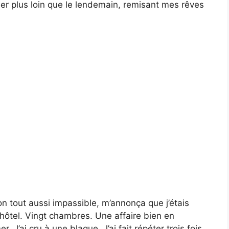
er plus loin que le lendemain, remisant mes rêves
ton tout aussi impassible, m’annonça que j’étais
 hôtel. Vingt chambres. Une affaire bien en
 J’ai cru à une blague. J’ai fait répéter trois fois,