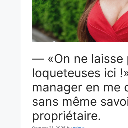
— «On ne laisse 
loqueteuses ici !
manager en me c
sans même savoir 
propriétaire.
October 21, 2025
by
admin