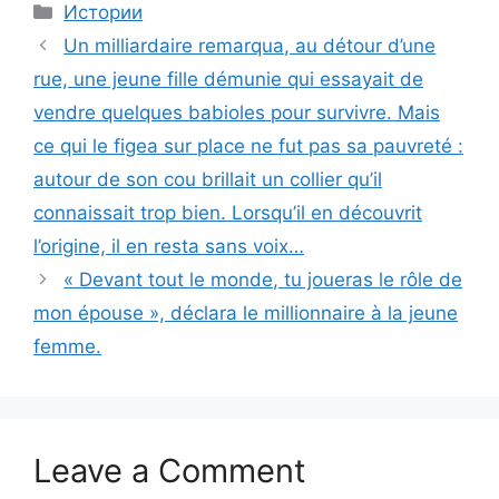
Categories
Истории
Un milliardaire remarqua, au détour d’une
rue, une jeune fille démunie qui essayait de
vendre quelques babioles pour survivre. Mais
ce qui le figea sur place ne fut pas sa pauvreté :
autour de son cou brillait un collier qu’il
connaissait trop bien. Lorsqu’il en découvrit
l’origine, il en resta sans voix…
« Devant tout le monde, tu joueras le rôle de
mon épouse », déclara le millionnaire à la jeune
femme.
Leave a Comment