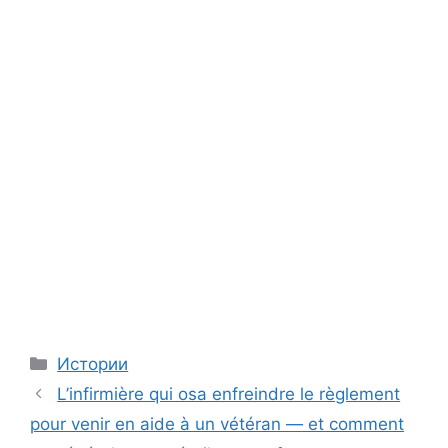
Categories
Истории
L’infirmière qui osa enfreindre le règlement
pour venir en aide à un vétéran — et comment