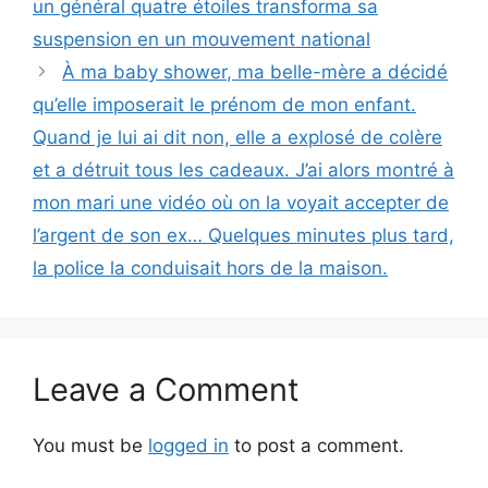
un général quatre étoiles transforma sa
suspension en un mouvement national
À ma baby shower, ma belle-mère a décidé
qu’elle imposerait le prénom de mon enfant.
Quand je lui ai dit non, elle a explosé de colère
et a détruit tous les cadeaux. J’ai alors montré à
mon mari une vidéo où on la voyait accepter de
l’argent de son ex… Quelques minutes plus tard,
la police la conduisait hors de la maison.
Leave a Comment
You must be
logged in
to post a comment.