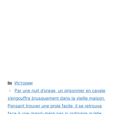
Categories
Истории
Par une nuit d’orage, un prisonnier en cavale
s’engouffra brusquement dans la vieille maison.
Pensant trouver une proie facile, il se retrouva
face à une grand-mère pas si ordinaire qu’elle