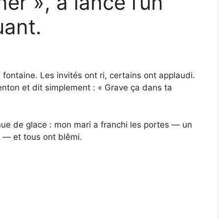
r », a lancé l’un
uant.
fontaine. Les invités ont ri, certains ont applaudi.
enton et dit simplement : « Grave ça dans ta
enue de glace : mon mari a franchi les portes — un
 — et tous ont blêmi.