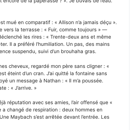
st encore de la paperasse ? ». Je buvais de l’eau.
est mué en comparatif : « Allison n’a jamais déçu ».
e vers la terrasse : « Fuir, comme toujours » —
 déclenché les rires : « Trente-deux ans et même
ter. Il a préféré l’humiliation. Un pas, des mains
lence suspendu, suivi d’un brouhaha gras.
 mes cheveux, regardé mon père sans cligner : «
st éteint d’un cran. J’ai quitté la fontaine sans
voyé un message à Nathan : « Il m’a poussée.
 : « J’arrive. »
jà réputation avec ses amies, l’air offensé que «
alle a changé de respiration : deux hommes en
 Une Maybach s’est arrêtée devant l’entrée. Les