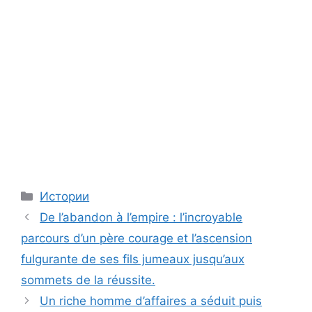
Categories
Истории
De l’abandon à l’empire : l’incroyable
parcours d’un père courage et l’ascension
fulgurante de ses fils jumeaux jusqu’aux
sommets de la réussite.
Un riche homme d’affaires a séduit puis