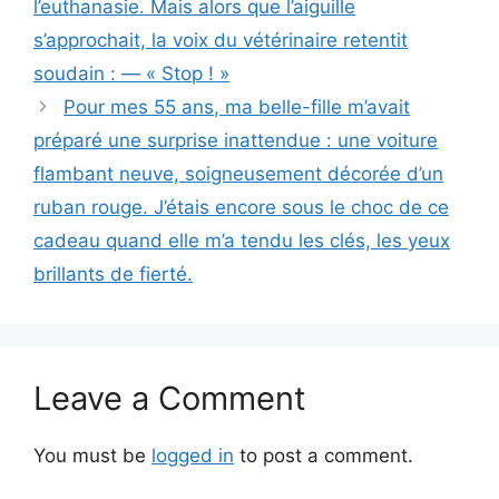
l’euthanasie. Mais alors que l’aiguille
s’approchait, la voix du vétérinaire retentit
soudain : — « Stop ! »
Pour mes 55 ans, ma belle-fille m’avait
préparé une surprise inattendue : une voiture
flambant neuve, soigneusement décorée d’un
ruban rouge. J’étais encore sous le choc de ce
cadeau quand elle m’a tendu les clés, les yeux
brillants de fierté.
Leave a Comment
You must be
logged in
to post a comment.