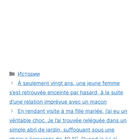
Categories
Истории
À seulement vingt ans, une jeune femme
s’est retrouvée enceinte par hasard, à la suite
d’une relation imprévue avec un maçon
En rendant visite à ma fille mariée, j’ai eu un
véritable choc. Je l’ai trouvée reléguée dans un
simple abri de jardin, suffoquant sous une
chaleur écrasante de 40 °C. Quand je lui ai