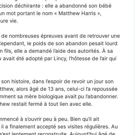
cision déchirante : elle a abandonné son bébé
sé un mot portant le nom « Matthew Harris »,
ure vie.
é de nombreuses épreuves avant de retrouver une
 Cependant, le poids de son abandon pesait lourd
 fils, elle a demandé l’aide des autorités. À sa
avait été adopté par Lincy, l’hôtesse de l’air qui
son histoire, dans l’espoir de revoir un jour son
tthew, alors âgé de 13 ans, celui-ci l’a repoussée
mment sa mère biologique avait pu l’abandonner.
hew restait fermé à tout lien avec elle.
encé à s’ouvrir peu à peu. Bien qu’il ait
l a finalement accepté ses visites régulières. Au
 s’est lentement reconstruite. Aujourd’hui âgé de