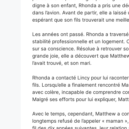
digne à son enfant, Rhonda a pris une dé
dans l’avion. Avant de partir, elle a lais
espérant que son fils trouverait une meille
Les années ont passé. Rhonda a travers
stabilité professionnelle et un logement.
sur sa conscience. Résolue à retrouver son
grande joie, elle a découvert que Matthew 
l’avait trouvé, et son mari.
Rhonda a contacté Lincy pour lui raconter 
fils. Lorsqu’elle a finalement rencontré Ma
avec colère, incapable de comprendre co
Malgré ses efforts pour lui expliquer, Matt
Avec le temps, cependant, Matthew a comm
longtemps refusé de l’appeler « maman », i
fil des dix années suivantes, leur relation