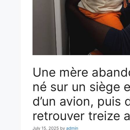
Une mère aband
né sur un siège e
d’un avion, puis 
retrouver treize 
July 15, 2025
by
admin