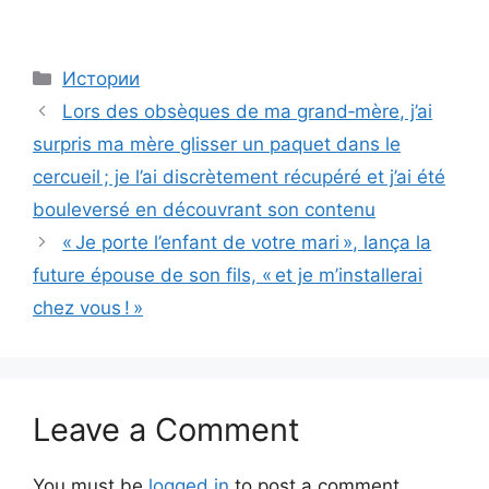
Categories
Истории
Lors des obsèques de ma grand‑mère, j’ai
surpris ma mère glisser un paquet dans le
cercueil ; je l’ai discrètement récupéré et j’ai été
bouleversé en découvrant son contenu
« Je porte l’enfant de votre mari », lança la
future épouse de son fils, « et je m’installerai
chez vous ! »
Leave a Comment
You must be
logged in
to post a comment.