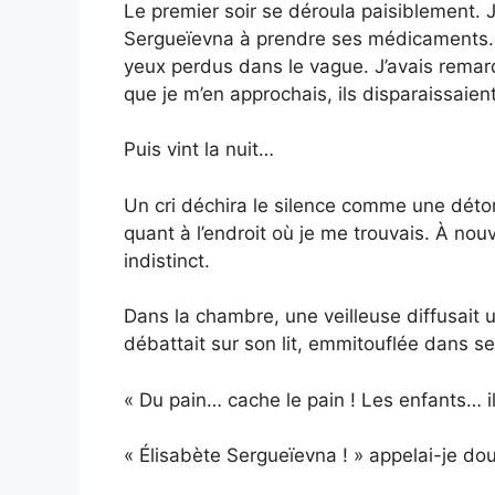
Le premier soir se déroula paisiblement. J
Sergueïevna à prendre ses médicaments. E
yeux perdus dans le vague. J’avais remarq
que je m’en approchais, ils disparaissaien
Puis vint la nuit…
Un cri déchira le silence comme une déton
quant à l’endroit où je me trouvais. À no
indistinct.
Dans la chambre, une veilleuse diffusait 
débattait sur son lit, emmitouflée dans s
« Du pain… cache le pain ! Les enfants… ils
« Élisabète Sergueïevna ! » appelai-je dou