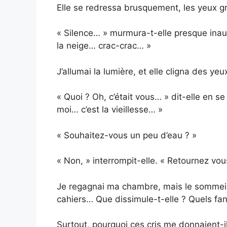
Elle se redressa brusquement, les yeux g
« Silence… » murmura-t-elle presque inaud
la neige… crac-crac… »
J’allumai la lumière, et elle cligna des yeu
« Quoi ? Oh, c’était vous… » dit-elle en 
moi… c’est la vieillesse… »
« Souhaitez-vous un peu d’eau ? »
« Non, » interrompit-elle. « Retournez vou
Je regagnai ma chambre, mais le sommeil 
cahiers… Que dissimule-t-elle ? Quels fa
Surtout, pourquoi ces cris me donnaient-i