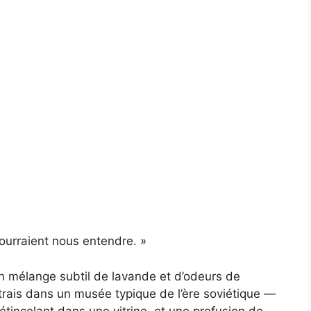
ourraient nous entendre. »
un mélange subtil de lavande et d’odeurs de
étrais dans un musée typique de l’ère soviétique —
étincelant dans une vitrine, et une profusion de