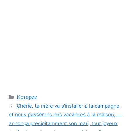
Categories
Истории
Chérie, ta mère va s’installer à la campagne,
et nous passerons nos vacances à la maison, —
annonça précipitamment son mari, tout joyeux