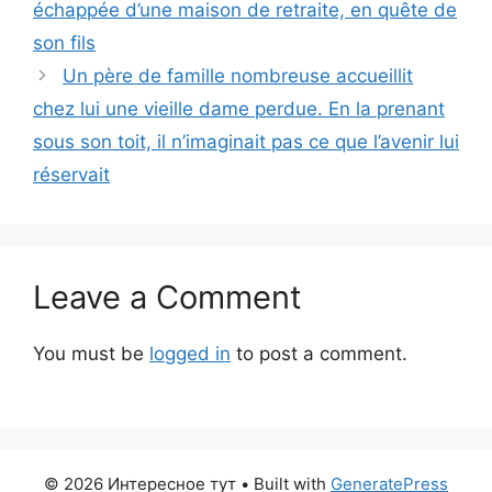
échappée d’une maison de retraite, en quête de
son fils
Un père de famille nombreuse accueillit
chez lui une vieille dame perdue. En la prenant
sous son toit, il n’imaginait pas ce que l’avenir lui
réservait
Leave a Comment
You must be
logged in
to post a comment.
© 2026 Интересное тут
• Built with
GeneratePress