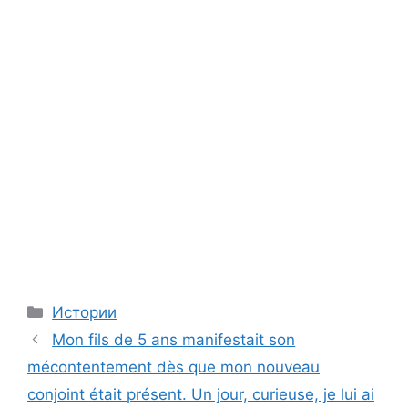
Categories
Истории
Mon fils de 5 ans manifestait son
mécontentement dès que mon nouveau
conjoint était présent. Un jour, curieuse, je lui ai