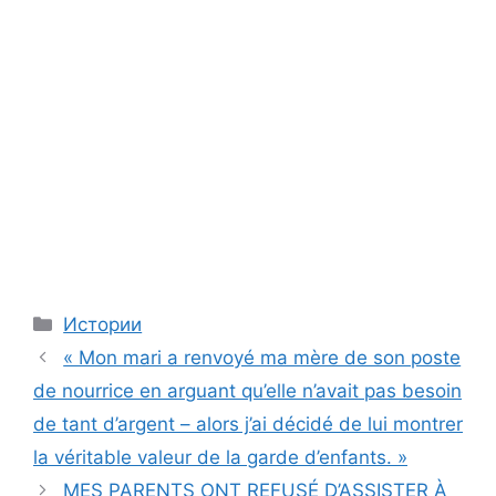
Categories
Истории
« Mon mari a renvoyé ma mère de son poste
de nourrice en arguant qu’elle n’avait pas besoin
de tant d’argent – alors j’ai décidé de lui montrer
la véritable valeur de la garde d’enfants. »
MES PARENTS ONT REFUSÉ D’ASSISTER À