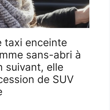
 taxi enceinte
omme sans-abri à
n suivant, elle
ocession de SUV
e