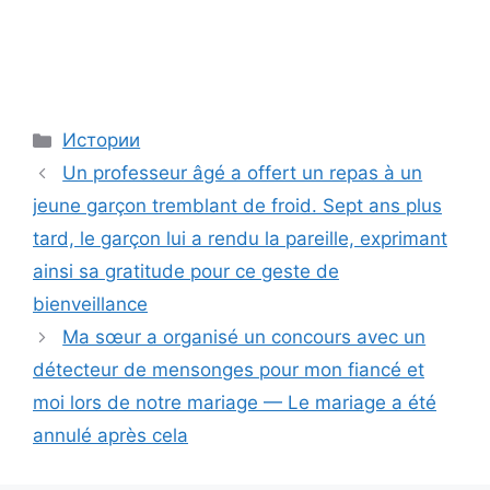
Categories
Истории
Un professeur âgé a offert un repas à un
jeune garçon tremblant de froid. Sept ans plus
tard, le garçon lui a rendu la pareille, exprimant
ainsi sa gratitude pour ce geste de
bienveillance
Ma sœur a organisé un concours avec un
détecteur de mensonges pour mon fiancé et
moi lors de notre mariage — Le mariage a été
annulé après cela