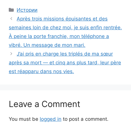
Categories
Истории
Après trois missions épuisantes et des
semaines loin de chez moi, je suis enfin rentrée.
À peine la porte franchie, mon téléphone a
vibré. Un message de mon mari.
J’ai pris en charge les triplés de ma sœur
après sa mort — et cinq ans plus tard, leur père
est réapparu dans nos vies.
Leave a Comment
You must be
logged in
to post a comment.