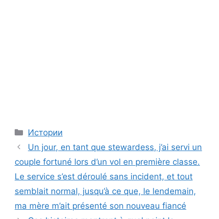
Categories
Истории
Un jour, en tant que stewardess, j’ai servi un
couple fortuné lors d’un vol en première classe.
Le service s’est déroulé sans incident, et tout
semblait normal, jusqu’à ce que, le lendemain,
ma mère m’ait présenté son nouveau fiancé