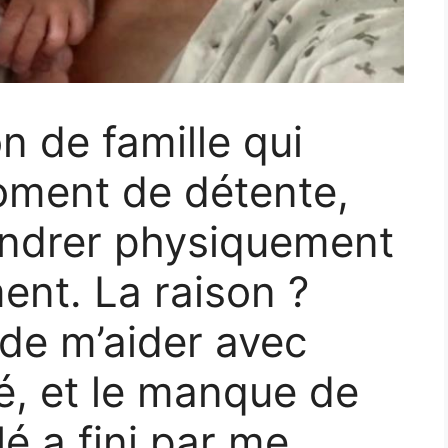
n de famille qui
oment de détente,
ffondrer physiquement
ent. La raison ?
de m’aider avec
é, et le manque de
 a fini par me