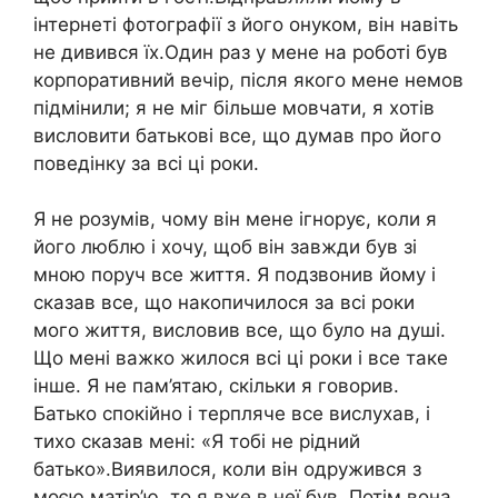
інтернеті фотографії з його онуком, він навіть
не дивився їх.Один раз у мене на роботі був
корпоративний вечір, після якого мене немов
підмінили; я не міг більше мовчати, я хотів
висловити батькові все, що думав про його
поведінку за всі ці роки.
Я не розумів, чому він мене ігнорує, коли я
його люблю і хочу, щоб він завжди був зі
мною поруч все життя. Я подзвонив йому і
сказав все, що накопичилося за всі роки
мого життя, висловив все, що було на душі.
Що мені важко жилося всі ці роки і все таке
інше. Я не пам’ятаю, скільки я говорив.
Батько спокійно і терпляче все вислухав, і
тихо сказав мені: «Я тобі не рідний
батько».Виявилося, коли він одружився з
моєю матір’ю, то я вже в неї був. Потім вона