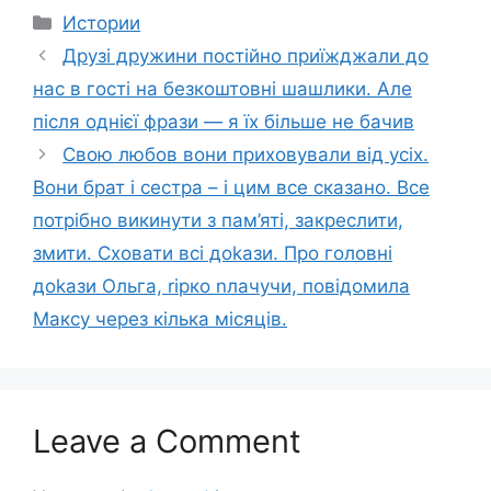
Categories
Истории
Друзі дружини постійно приїжджали до
нас в гості на безкоштовні шашлики. Але
після однієї фрази — я їх більше не бачив
Свою любов вони приховували від усіх.
Вони брат і сестра – і цим все сказано. Все
потрібно викинути з пам’яті, закреслити,
змити. Сховати всі доkази. Про головні
доkази Ольга, rірко nлачучи, повідомила
Максу через кілька місяців.
Leave a Comment