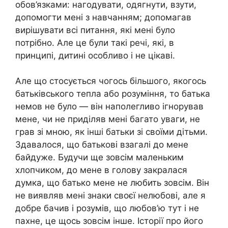
обов’язками: нагодувати, одягнути, взути,
допомогти мені з навчанням; допомагав
вирішувати всі питання, які мені було
потрібно. Але це були такі речі, які, в
принципі, дитині особливо і не цікаві.
Але що стосується чогось більшого, якогось
батьківського тепла або розуміння, то батька
немов не було — він наполегливо ігнорував
мене, чи не приділяв мені багато уваги, не
грав зі мною, як інші батьки зі своїми дітьми.
Здавалося, що батькові взагалі до мене
байдуже. Будучи ще зовсім маленьким
хлопчиком, до мене в голову закралася
думка, що батько мене не любить зовсім. Він
не виявляв мені знаки своєї нелюбові, але я
добре бачив і розумів, що любов’ю тут і не
пахне, це щось зовсім інше. Історії про його