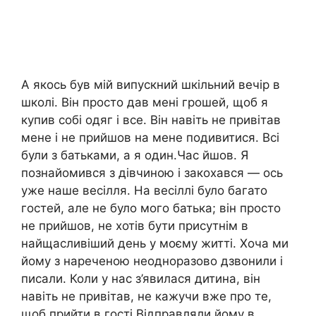
А якось був мій випускний шкільний вечір в
школі. Він просто дав мені грошей, щоб я
купив собі одяг і все. Він навіть не привітав
мене і не прийшов на мене подивитися. Всі
були з батьками, а я один.Час йшов. Я
познайомився з дівчиною і закохався — ось
уже наше весілля. На весіллі було багато
гостей, але не було мого батька; він просто
не прийшов, не хотів бути присутнім в
найщасливіший день у моєму житті. Хоча ми
йому з нареченою неодноразово дзвонили і
писали. Коли у нас з’явилася дитина, він
навіть не привітав, не кажучи вже про те,
щоб прийти в гості.Відправляли йому в