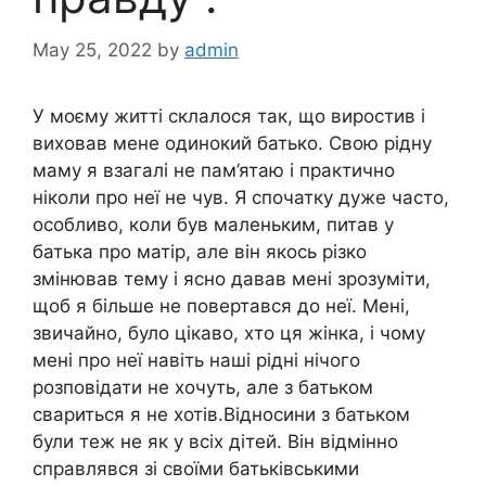
May 25, 2022
by
admin
У моєму житті склалося так, що виростив і
виховав мене одинокий батько. Свою рідну
маму я взагалі не пам’ятаю і практично
ніколи про неї не чув. Я спочатку дуже часто,
особливо, коли був маленьким, питав у
батька про матір, але він якось різко
змінював тему і ясно давав мені зрозуміти,
щоб я більше не повертався до неї. Мені,
звичайно, було цікаво, хто ця жінка, і чому
мені про неї навіть наші рідні нічого
розповідати не хочуть, але з батьком
свариться я не хотів.Відносини з батьком
були теж не як у всіх дітей. Він відмінно
справлявся зі своїми батьківськими