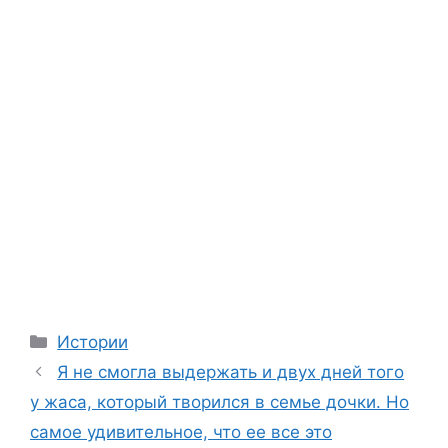
Categories
Истории
Я не смогла выдержать и двух дней того
у жаса, который творился в семье дочки. Но
самое удивительное, что ее все это